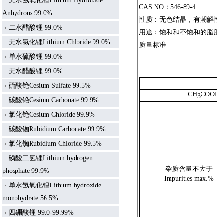
无水氢氧化锂Lithium Hydroxide
CAS NO
：546-89-4
Anhydrous 99.0%
性质：无色结晶，有潮解性，溶
二水醋酸锂 99.0%
用途：饱和和不饱和的脂
无水氯化锂Lithium Chloride 99.0%
质量标准:
单水硫酸锂 99.0%
无水醋酸锂 99.0%
硫酸铯Cesium Sulfate 99.5%
CH
COO
3
碳酸铯Cesium Carbonate 99.9%
氯化铯Cesium Chloride 99.9%
碳酸铷Rubidium Carbonate 99.9%
氯化铷Rubidium Chloride 99.5%
磷酸二氢锂Lithium hydrogen
杂质含量不大于
phosphate 99.9%
Impurities max.%
单水氢氧化锂Lithium hydroxide
monohydrate 56.5%
四硼酸锂 99.0-99.99%