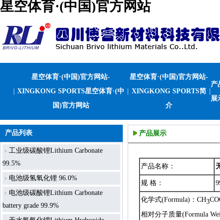
星空体育·(中国)官方网站
星空体育·(中国)官方网站-
星空体育·(中国)官方网站-
产
|
XINGKONG SPORTS星空体育·(中
|
XINGKONG SPORTS简
|
展
国)官方网站
介
产品列表
产品展示
工业级碳酸锂Lithium Carbonate
99.5%
产品名称：
电池级氢氧化锂 96.0%
规 格：
9
电池级碳酸锂Lithium Carbonate
化学式(Formula)：
CH
CO
3
battery grade 99.9%
相对分子质量(Formula Wei