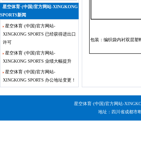
星空体育·(中国)官方网站-XINGKONG
SPORTS新闻
星空体育·(中国)官方网站-
XINGKONG SPORTS 已经获得进出口
包装：编织袋内衬双层塑料
许可
星空体育·(中国)官方网站-
XINGKONG SPORTS 业绩大幅提升
星空体育·(中国)官方网站-
XINGKONG SPORTS 办公地址变更！
星空体育·(中国)官方网站-XINGKO
地址：四川省成都市