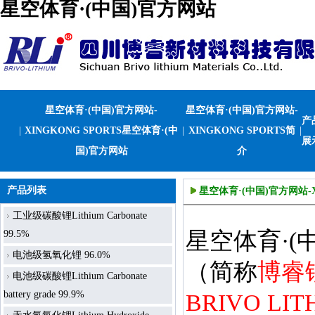
星空体育·(中国)官方网站
星空体育·(中国)官方网站-
星空体育·(中国)官方网站-
产
|
XINGKONG SPORTS星空体育·(中
|
XINGKONG SPORTS简
|
展
国)官方网站
介
产品列表
星空体育·(中国)官方网站-X
工业级碳酸锂Lithium Carbonate
星空体育·(中
99.5%
电池级氢氧化锂 96.0%
（简称
博睿
电池级碳酸锂Lithium Carbonate
battery grade 99.9%
BRIVO LIT