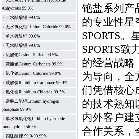
无水氢氧化锂Lithium Hydroxide
铯盐系列产
Anhydrous 99.0%
二水醋酸锂 99.0%
的专业性星空
无水氯化锂Lithium Chloride 99.0%
SPORTS。
单水硫酸锂 99.0%
无水醋酸锂 99.0%
SPORTS致
硫酸铯Cesium Sulfate 99.5%
的经营战略
碳酸铯Cesium Carbonate 99.9%
为导向，全
氯化铯Cesium Chloride 99.9%
碳酸铷Rubidium Carbonate 99.9%
们凭借核心
氯化铷Rubidium Chloride 99.5%
的技术熟知
磷酸二氢锂Lithium hydrogen
phosphate 99.9%
内外客户建
单水氢氧化锂Lithium hydroxide
monohydrate 56.5%
合作关系，
四硼酸锂 99.0-99.99%