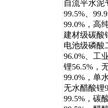
自流平水泥专
99.5%、
99.0%，高
建材级碳酸锂
电池级磷酸二
96.0%、
锂56.5%
99.0%，单
无水醋酸锂9
99.5%，碳